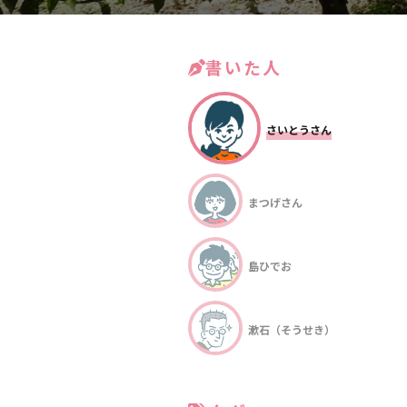
書いた人
さいとうさん
まつげさん
島ひでお
漱石（そうせき）