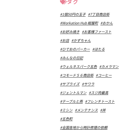
タグ
#1個50円の玉子
#7丁目商店街
#Workation Hub 紺屋町
#おかん
#お好み焼き
#お客様ファースト
#お店
#かずちゃん
#ひでおのパーカー
#ほたる
#みんなの日記
#ウェルネスパーク五色
#カメラマン
#コモード５６商店街
#コーヒー
#サプライズ
#サワラ
#ジェントルマン
#スジ肉最高
#テーブルと燕
#フレンチトースト
#ミシン
#メンテナンス
#丼
#五色町
#全国各地から時計修理の依頼