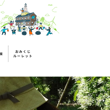
おみくじ
板
ルーレット