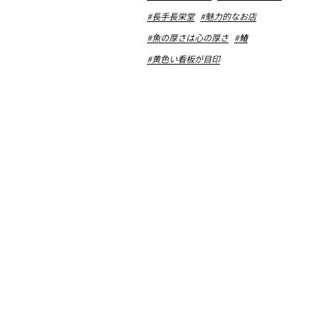
#長手長栄堂
#魅力的なお店
#魚の厚さは心の厚さ
#鰆
#黄色い看板が目印