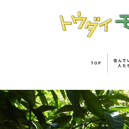
住んで
TOP
人た