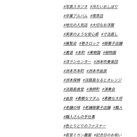
#写真スタジオ
#冷たいおしぼり
#卒業アルバム
#喫茶店
#地元の人気店
#大切なお洋服
#実家のような安心感
#寸法直し
#展覧会
#巻きロック
#御菓子店舗
#書道
#本町
#果樹園
#植物園
#洋ランセンター
#洲本吹奏楽団
#洲本市本町
#洲本市由良
#洲本探検
#淡路島なるとオレンジ
#淡路島食堂
#漁師町
#演奏会
#由良
#素敵なマダム
#素敵な大将
#老舗の味
#老舗御菓子店舗
#職人
#職人さんの手仕事
#色とりどりのファスナー
#若宮ミカン農園
#記念日のお祝い