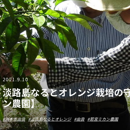
2021.9.10
淡路島なるとオレンジ栽培の
ン農園】
洲本市由良
淡路島なるとオレンジ
由良
若宮ミカン農園